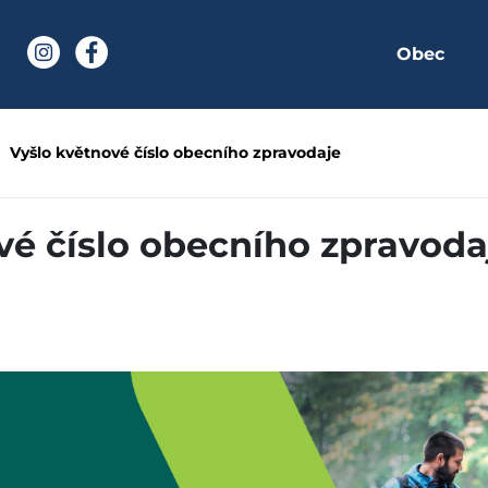
Obec
í stránka
Instagram
Facebook
obecního zpravodaje - 
Vyšlo květnové číslo obecního zpravodaje
vé číslo obecního zpravoda