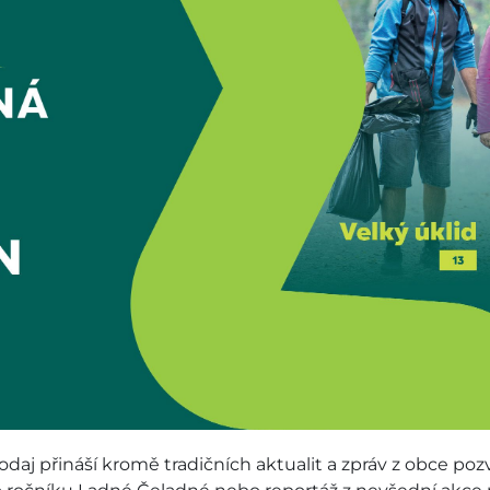
daj přináší kromě tradičních aktualit a zpráv z obce po