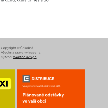
 golfu, která přinesla 80
 Store
Copyright © Čeladná
Všechna práva vyhrazena.
Vytvořil
Wantoo design