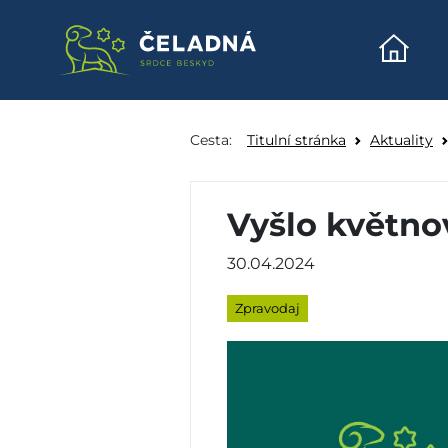
Úvodn
Vyšlo květnové číslo 
Přeskočit na obsah
Cesta:
Titulní stránka
Aktuality
Vyšlo květno
30.04.2024
Zpravodaj