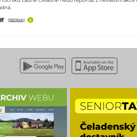
 ročníku Ladné Čeladné nebo reportáž z nevšední akce na
adná.
df
(5826kb)
Stáhnout z Google Play
Stáhnout z Apple App