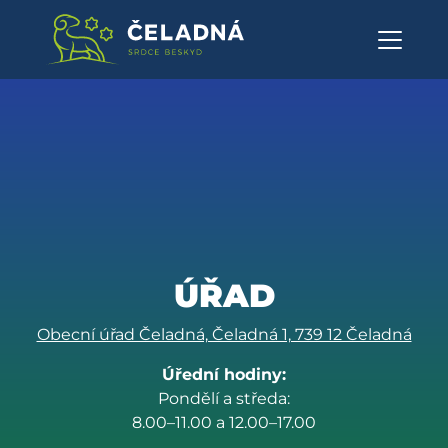
Obecní úřad - Obec Čeladná
Přeskočit na obsah
ÚŘAD
Obecní úřad Čeladná, Čeladná 1, 739 12 Čeladná
Úřední hodiny:
Pondělí a středa:
8.00–11.00 a 12.00–17.00