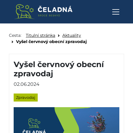
Vyšel červnový obecní zpravod
Přeskočit na obsah
Cesta:
Titulní stránka
Aktuality
Vyšel červnový obecní zpravodaj
Vyšel červnový obecní
zpravodaj
02.06.2024
Zpravodaj