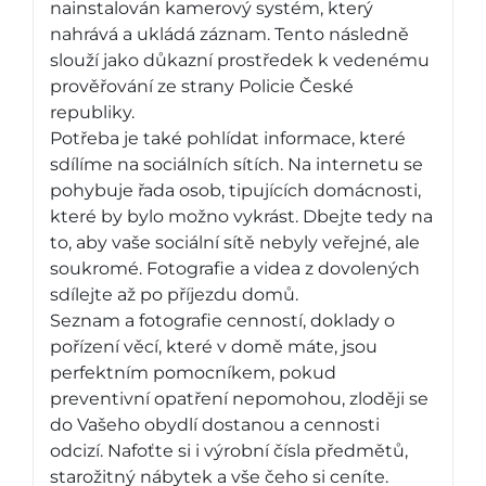
nainstalován kamerový systém, který
nahrává a ukládá záznam. Tento následně
slouží jako důkazní prostředek k vedenému
prověřování ze strany Policie České
republiky.
Potřeba je také pohlídat informace, které
sdílíme na sociálních sítích. Na internetu se
pohybuje řada osob, tipujících domácnosti,
které by bylo možno vykrást. Dbejte tedy na
to, aby vaše sociální sítě nebyly veřejné, ale
soukromé. Fotografie a videa z dovolených
sdílejte až po příjezdu domů.
Seznam a fotografie cenností, doklady o
pořízení věcí, které v domě máte, jsou
perfektním pomocníkem, pokud
preventivní opatření nepomohou, zloději se
do Vašeho obydlí dostanou a cennosti
odcizí. Nafoťte si i výrobní čísla předmětů,
starožitný nábytek a vše čeho si ceníte.