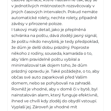
v jednotlivých místnostech rozsvěcovaly v
jiných časových intervalech. Pokud nemáte
automatické rolety, nechte rolety, případně
závěsy v přirozené poloze.
I takový malý detail, jako je přeplněná
schránka na poštu, dává zloději jasný signál,
že poštu nikdo nevybírá, je tedy předpoklad,
že dům je delší dobu prázdný. Poproste
někoho z rodiny, souseda, kamaráda o to,
aby Vám pravidelně poštu vybíral a
minimalizoval tak dojem toho, že dům
prázdný opravdu je. Také požádejte, o to, aby
občas své auto zaparkovali před Vašim
domem, nebo se pohybovali na zahradě.
Rovněž je vhodné, aby v domě či v bytě, byl
nainstalován alarm, který funguje efektivně,
ihned ve chvíli kdy zloděj do obydlí vstoupí.
Vyplaší jej. Zároveň je vhodné mít