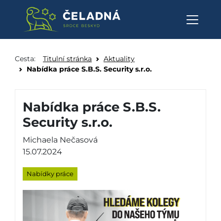
Nabídka práce S.B.S. Security s
Přeskočit na obsah
Cesta:
Titulní stránka
Aktuality
Nabídka práce S.B.S. Security s.r.o.
Nabídka práce S.B.S.
Security s.r.o.
Michaela Nečasová
15.07.2024
Nabídky práce