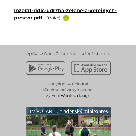
Inzerat-ridic-udrzba-zelene-a-verejnych-
prostor.pdf
(130kb)
Aplikace Obec Čeladná ke stažení zdarma.
Stáhnout z Google Play
Stáhnout z Apple App 
Copyright © Čeladná
Všechna práva vyhrazena.
Vytvořil
Wantoo design