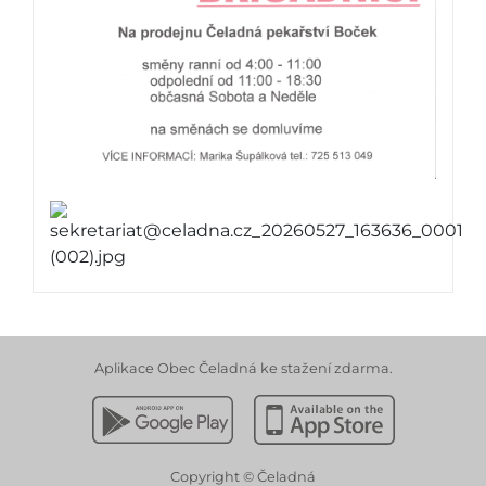
Aplikace Obec Čeladná ke stažení zdarma.
Stáhnout z Google Play
Stáhnout z Apple App 
Copyright © Čeladná