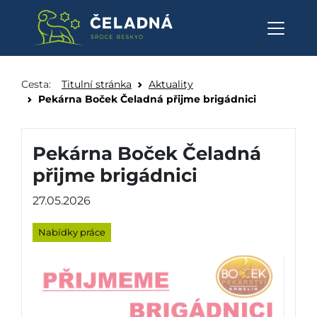
Pekárna Boček Čeladná přijme 
Přeskočit na obsah
Cesta:
Titulní stránka
Aktuality
Pekárna Boček Čeladná přijme brigádnici
Pekárna Boček Čeladná
přijme brigádnici
27.05.2026
Nabídky práce