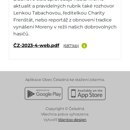
aktualit a pravidelných rubrik také rozhovor
Lenkou Tabachovou, ředitelkou Charity
Frenštát, nebo reportáž z obnovení tradice
vynášení Moreny v režii našich dobrovolných
hasičů.
ČZ-2023-4-web.pdf
(6871kb)
Aplikace Obec Čeladná ke stažení zdarma.
Stáhnout z Google Play
Stáhnout z Apple App 
Copyright © Čeladná
Všechna práva vyhrazena.
Vytvořil
Wantoo design