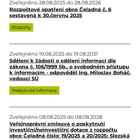
Zveřejněno
28.08.2025
do
28.08.2026
Rozpočtové opatření obce Čeladná č. 6
sestavená k 30.červnu 2025
Rozpočty
Zveřejněno
19.08.2025
do
19.08.2031
Sdělení k žádosti o sdělení informací dle
zákona č. 106/1999 Sb., o svobodném přístupu
k informacím - odpověděl Ing. Miloslav Boháč,
vedoucí SÚ
Poskytnuté informace
Zveřejněno
08.08.2025
do
08.08.2028
Veřejnoprávní smlouva o poskytnutí
investiční/neinvestiční dotace z rozpočtu
obce Čeladná číslo: 19/2025 a 20/2025; Slezská