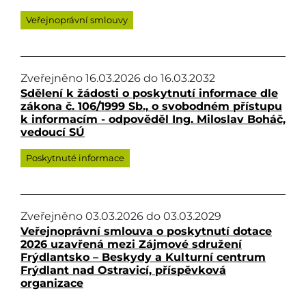
Veřejnoprávní smlouvy
Zveřejněno
16.03.2026
do
16.03.2032
Sdělení k žádosti o poskytnutí informace dle
zákona č. 106/1999 Sb., o svobodném přístupu
k informacím - odpověděl Ing. Miloslav Boháč,
vedoucí SÚ
Poskytnuté informace
Zveřejněno
03.03.2026
do
03.03.2029
Veřejnoprávní smlouva o poskytnutí dotace
2026 uzavřená mezi Zájmové sdružení
Frýdlantsko – Beskydy a Kulturní centrum
Frýdlant nad Ostravicí, příspěvková
organizace