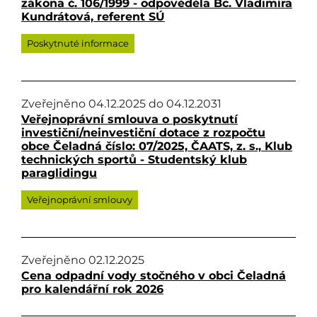
zákona č. 106/1999 - odpověděla Bc. Vladimíra
Kundrátová, referent SÚ
Poskytnuté informace
Zveřejněno
04.12.2025
do
04.12.2031
Veřejnoprávní smlouva o poskytnutí
investiční/neinvestiční dotace z rozpočtu
obce Čeladná číslo: 07/2025, ČAATS, z. s., Klub
technických sportů - Studentský klub
paraglidingu
Veřejnoprávní smlouvy
Zveřejněno
02.12.2025
Cena odpadní vody stočného v obci Čeladná
pro kalendářní rok 2026