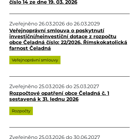
číslo 14 ze dne 19. 03. 2026
Zveřejněno
26.03.2026
do
26.03.2029
Veřejnoprávní smlouva o poskytnutí
investiční/neinvestiční dotace z rozpočtu
obce Čeladná číslo: 22/2026, Římskokatolická
farnost Čeladná
Veřejnoprávní smlouvy
Zveřejněno
25.03.2026
do
25.03.2027
Rozpočtové opatření obce Čeladná č. 1
sestavená k 31. lednu 2026
Rozpočty
Zveřejněno
25.03.2026
do
30.06.2027