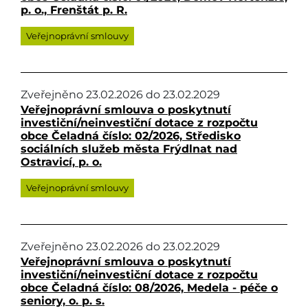
p. o., Frenštát p. R.
Veřejnoprávní smlouvy
Zveřejněno
23.02.2026
do
23.02.2029
Veřejnoprávní smlouva o poskytnutí
investiční/neinvestiční dotace z rozpočtu
obce Čeladná číslo: 02/2026, Středisko
sociálních služeb města Frýdlnat nad
Ostravicí, p. o.
Veřejnoprávní smlouvy
Zveřejněno
23.02.2026
do
23.02.2029
Veřejnoprávní smlouva o poskytnutí
investiční/neinvestiční dotace z rozpočtu
obce Čeladná číslo: 08/2026, Medela - péče o
seniory, o. p. s.