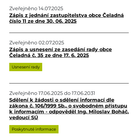
Zveřejněno
14.07.2025
Zápis z jednání zastupitelstva obce Čeladná
číslo 11 ze dne 30. 06. 2025
Zveřejněno
02.07.2025
Zápis a usnesení ze zasedání rady obce
Čeladná č. 35 ze dne 17. 6. 2025
Usnesení rady
Zveřejněno
17.06.2025
do
17.06.2031
Sdělení k žádosti o sdělení informací dle
zákona č. 106/1999 Sb., o svobodném přístupu
k informacím - odpověděl Ing. Miloslav Boháč,
vedoucí SÚ
Poskytnuté informace