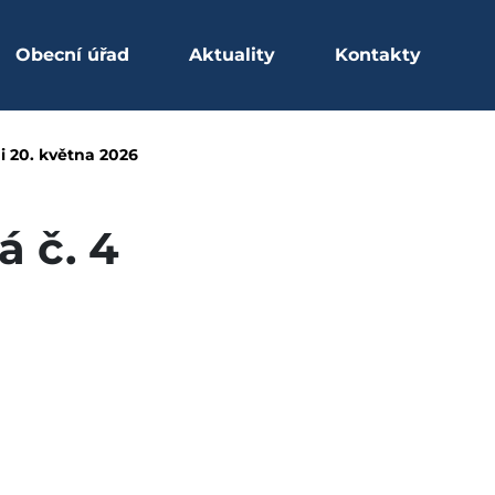
Obecní úřad
Aktuality
Kontakty
vené ke dni 20. května
i 20. května 2026
 č. 4