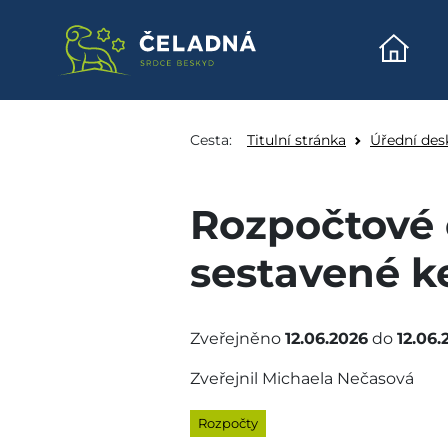
Úvodn
Rozpočtové opatření o
Přeskočit na obsah
Cesta:
Titulní stránka
Úřední des
Rozpočtové 
sestavené ke
Zveřejněno
12.06.2026
do
12.06.
Zveřejnil Michaela Nečasová
Rozpočty