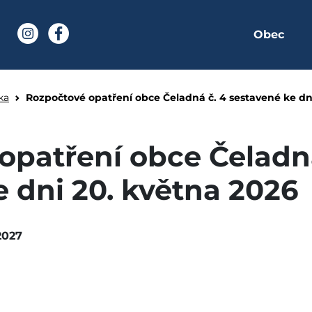
Obec
í stránka
Instagram
Facebook
bce Čeladná č. 4 sesta
ka
Rozpočtové opatření obce Čeladná č. 4 sestavené ke dn
opatření obce Čeladná
 dni 20. května 2026
2027