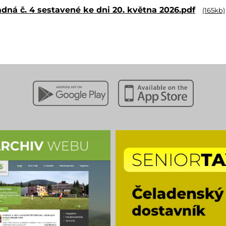
dná č. 4 sestavené ke dni 20. května 2026.pdf
(165kb)
Stáhnout z Google Play
Stáhnout z Apple App