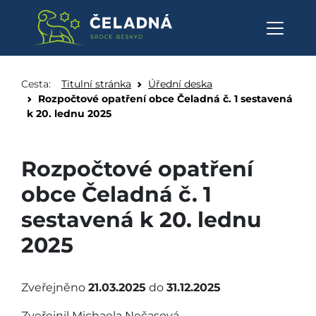
Rozpočtové opatření obce Čelad
Přeskočit na obsah
Cesta:
Titulní stránka
Úřední deska
Rozpočtové opatření obce Čeladná č. 1 sestavená
k 20. lednu 2025
Rozpočtové opatření
obce Čeladná č. 1
sestavená k 20. lednu
2025
Zveřejněno
21.03.2025
do
31.12.2025
Zveřejnil Michaela Nečasová