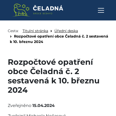
Rozpočtové opatření obce Čelad
Přeskočit na obsah
Cesta:
Titulní stránka
Úřední deska
Rozpočtové opatření obce Čeladná č. 2 sestavená
k 10. březnu 2024
Rozpočtové opatření
obce Čeladná č. 2
sestavená k 10. březnu
2024
Zveřejněno
15.04.2024
Zveřejnil Michaela Nečasová