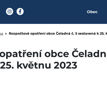
Obec
í stránka
Instagram
Facebook
bce Čeladná č. 5 sesta
ka
Rozpočtové opatření obce Čeladná č. 5 sestavená k 25.
opatření obce Čeladná
 25. květnu 2023