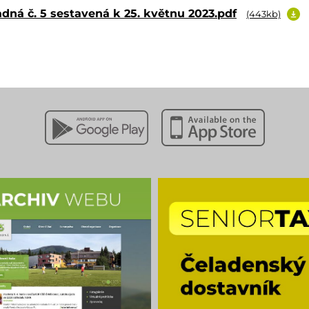
dná č. 5 sestavená k 25. květnu 2023.pdf
(443kb)
Stáhnout z Google Play
Stáhnout z Apple App