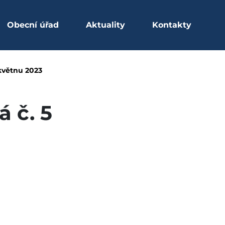
Obecní úřad
Aktuality
Kontakty
vená k 25. květnu 2023
 květnu 2023
 č. 5