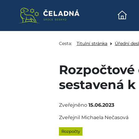
Úvodn
Rozpočtové opatření o
Přeskočit na obsah
Cesta:
Titulní stránka
Úřední des
Rozpočtové 
sestavená k
Zveřejněno
15.06.2023
Zveřejnil Michaela Nečasová
Rozpočty