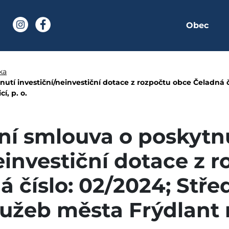
Obec
í stránka
Instagram
Facebook
o poskytnutí investiční
ka
utí investiční/neinvestiční dotace z rozpočtu obce Čeladná čí
í, p. o.
ní smlouva o poskytn
einvestiční dotace z 
 číslo: 02/2024; Stře
služeb města Frýdlant