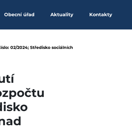
Obecní úřad
Aktuality
Kontakty
/neinvestiční dotace z
slo: 02/2024; Středisko sociálních
utí
rozpočtu
disko
 nad