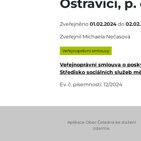
Ostravicí, p. 
Zveřejněno
01.02.2024
do
02.02
Zveřejnil Michaela Nečasová
Veřejnoprávní smlouvy
Veřejnoprávní smlouva o poskyt
Středisko sociálních služeb měs
Ev. č. písemnosti: 12/2024
Aplikace Obec Čeladná ke stažení
zdarma.