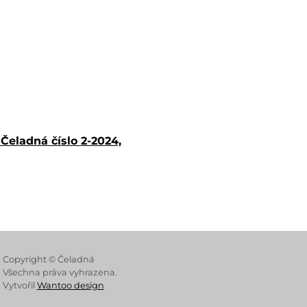
Čeladná číslo 2-2024,
 Store
Copyright © Čeladná
Všechna práva vyhrazena.
Vytvořil
Wantoo design