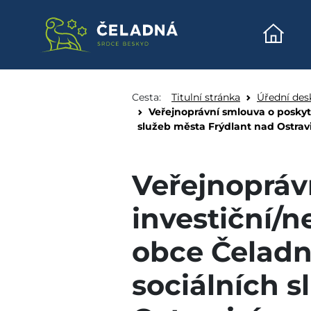
Úvodn
Veřejnoprávní smlouva 
Přeskočit na obsah
Cesta:
Titulní stránka
Úřední des
Veřejnoprávní smlouva o poskytn
služeb města Frýdlant nad Ostravic
Veřejnopráv
investiční/n
obce Čeladná
sociálních 