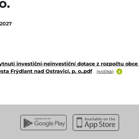
o.
.2027
nutí investiční-neinvestiční dotace z rozpočtu obce 
ta Frýdlant nad Ostravicí, p. o..pdf
(4451kb)
Stáhnout z Google Play
Stáhnout z Apple App