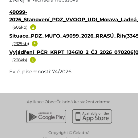
49099-
2026_Stanovení_PDZ_VVOOP_UDI_Morava_Ladná_Č
(605kb)
Situace_PDZ_MUFO_49099_2026_RRASÚ_Řih(3345
(2329kb)
Vyjádření_PČR_KRPT_134610_2_ČJ_2026_070206(0
(268kb)
Ev. č. písemnosti: 74/2026
Aplikace Obec Čeladná ke stažení zdarma.
Stáhnout z Google Play
Stáhnout z Apple App 
Copyright © Čeladná