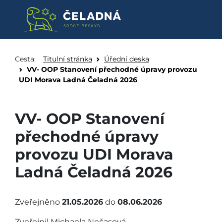
VV- OOP Stanovení přechodné 
Přeskočit na obsah
Cesta:
Titulní stránka
Úřední deska
VV- OOP Stanovení přechodné úpravy provozu
UDI Morava Ladná Čeladná 2026
VV- OOP Stanovení
přechodné úpravy
provozu UDI Morava
Ladná Čeladná 2026
Zveřejněno
21.05.2026
do
08.06.2026
Zveřejnil Michaela Nečasová