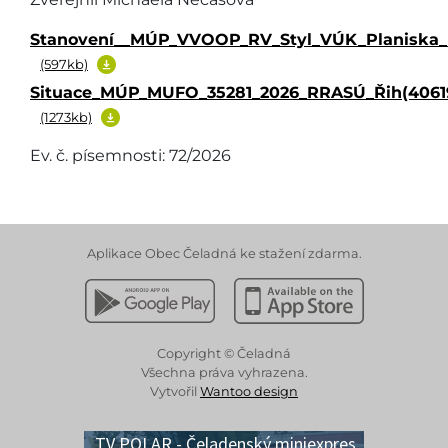
Stanovení__MÚP_VVOOP_RV_Styl_VÚK_Planiska_II
(597kb)
Situace_MÚP_MUFO_35281_2026_RRASÚ_Řih(40619
(1273kb)
Ev. č. písemnosti: 72/2026
Aplikace Obec Čeladná ke stažení zdarma.
Stáhnout z Google Play
Stáhnout z Apple App 
Copyright © Čeladná
Všechna práva vyhrazena.
Vytvořil
Wantoo design