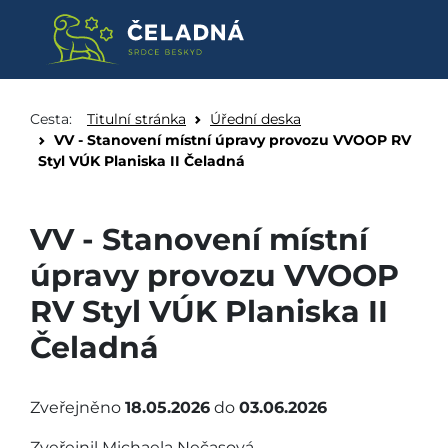
VV - Stanovení místní úpravy 
Přeskočit na obsah
Cesta:
Titulní stránka
Úřední deska
VV - Stanovení místní úpravy provozu VVOOP RV
Styl VÚK Planiska II Čeladná
VV - Stanovení místní
úpravy provozu VVOOP
RV Styl VÚK Planiska II
Čeladná
Zveřejněno
18.05.2026
do
03.06.2026
Zveřejnil Michaela Nečasová