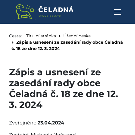
Zápis a usnesení ze zasedání ra
Přeskočit na obsah
Cesta:
Titulní stránka
Úřední deska
Zápis a usnesení ze zasedání rady obce Čeladná
č. 18 ze dne 12. 3. 2024
Zápis a usnesení ze
zasedání rady obce
Čeladná č. 18 ze dne 12.
3. 2024
Zveřejněno
23.04.2024
Zveřejnil Michaela Nečasová