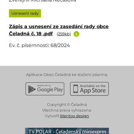
Usnesení rady
Zápis a usnesení ze zasedání rady obce
Čeladná č. 18 .pdf
(259kb)
Ev. č. písemnosti: 68/2024
Aplikace Obec Čeladná ke stažení zdarma.
Stáhnout z Google Play
Stáhnout z Apple App 
Copyright © Čeladná
Všechna práva vyhrazena.
Vytvořil
Wantoo design