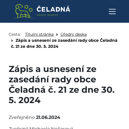
Zápis a usnesení ze zasedání ra
Přeskočit na obsah
Cesta:
Titulní stránka
Úřední deska
Zápis a usnesení ze zasedání rady obce Čeladná
č. 21 ze dne 30. 5. 2024
Zápis a usnesení ze
zasedání rady obce
Čeladná č. 21 ze dne 30.
5. 2024
Zveřejněno
21.06.2024
Zveřejnil Michaela Nečasová