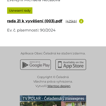
Usnesení rady
rada 21 k vyvěšení (003).pdf
(425kb)
Ev. č. písemnosti: 90/2024
Aplikace Obec Čeladná ke stažení zdarma.
Stáhnout z Google Play
Stáhnout z Apple App 
Copyright © Čeladná
Všechna práva vyhrazena.
Vytvořil
Wantoo design