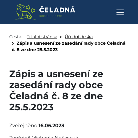
Zápis a usnesení ze zasedání r
Přeskočit na obsah
Cesta:
Titulní stránka
Úřední deska
Zápis a usnesení ze zasedání rady obce Čeladná
č. 8 ze dne 25.5.2023
Zápis a usnesení ze
zasedání rady obce
Čeladná č. 8 ze dne
25.5.2023
Zveřejněno
16.06.2023
Zveřejnil Michaela Nečasová