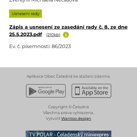
Usnesení rady
Zápis a usnesení ze zasedání rady č. 8, ze dne
25.5.2023.pdf
(210kb)
Ev. č. písemnosti: 86/2023
Aplikace Obec Čeladná ke stažení zdarma.
Stáhnout z Google Play
Stáhnout z Apple App 
Copyright © Čeladná
Všechna práva vyhrazena.
Vytvořil
Wantoo design